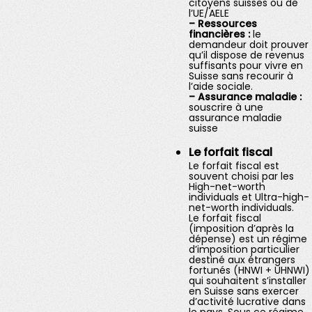
citoyens suisses ou de
l’UE/AELE
– Ressources
financières :
le
demandeur doit prouver
qu’il dispose de revenus
suffisants pour vivre en
Suisse sans recourir à
l’aide sociale.
– Assurance maladie :
souscrire à une
assurance maladie
suisse
Le forfait fiscal
Le forfait fiscal est
souvent choisi par les
High-net-worth
individuals et Ultra-high-
net-worth individuals.
Le forfait fiscal
(imposition d’après la
dépense) est un régime
d’imposition particulier
destiné aux étrangers
fortunés (HNWI + UHNWI)
qui souhaitent s’installer
en Suisse sans exercer
d’activité lucrative dans