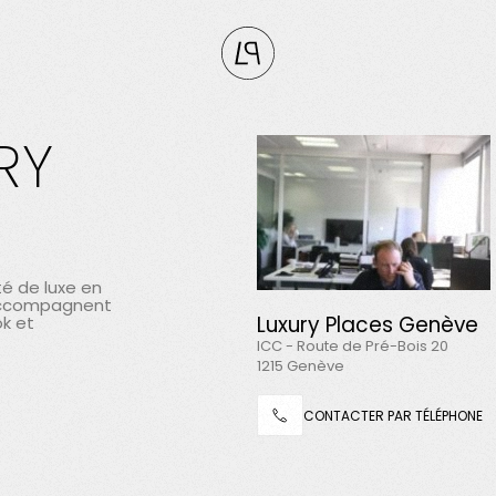
RY
S
(0)
FERMER
ORIS
avez aucun
pour le
é de luxe en
t
 accompagnent
Luxury Places Genève
ok et
ICC - Route de Pré-Bois 20
1215 Genève
CONTACTER PAR TÉLÉPHONE