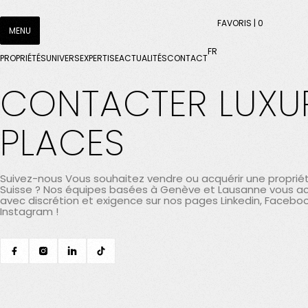
Accéder à l'en-tête
Accéder au contenu principal
FAVORIS |
0
MENU
Accéder au pied de page
FR
Vous
PROPRIÉTÉS
UNIVERS
EXPERTISE
ACTUALITÉS
CONTACT
HOME
CONTACT
êtes
CONTACTER LUXU
ici
ME
:
PLACES
FAV
Vous n'
favoris 
Suivez-nous Vous souhaitez vendre ou acquérir une propriét
momen
Suisse ? Nos équipes basées à Genève et Lausanne vous
avec discrétion et exigence sur nos pages Linkedin, Facebo
Instagram !