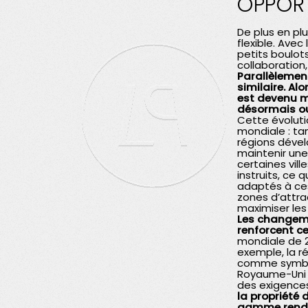
OPPORT
De plus en pl
flexible. Ave
petits boulots
collaboration
Parallèlement
similaire. A
est devenu m
désormais ou
Cette évoluti
mondiale : ta
régions dévelo
maintenir une
certaines vill
instruits, ce
adaptés à ces 
zones d’attr
maximiser les
Les changeme
renforcent 
mondiale de 2
exemple, la r
comme symbole
Royaume-Uni e
des exigences
la propriété
gamme rend l