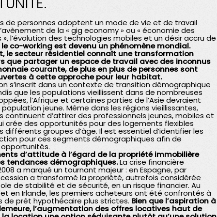
UNITÉ.
us de personnes adoptent un mode de vie et de travail
c l’avènement de la « gig economy » ou « économie des
 », l’évolution des technologies mobiles et un désir accru de
,
le co-working est devenu un phénomène mondial.
, le secteur résidentiel connaît une transformation
lors que partager un espace de travail avec des inconnus
onnaie courante, de plus en plus de personnes sont
vertes à cette approche pour leur habitat.
on s’inscrit dans un contexte de transition démographique
ndis que les populations vieillissent dans de nombreuses
ppées, l’Afrique et certaines parties de l’Asie devraient
 population jeune. Même dans les régions vieillissantes,
es continuent d’attirer des professionnels jeunes, mobiles et
 qui crée des opportunités pour des logements flexibles
différents groupes d’âge. Il est essentiel d’identifier les
action pour ces segments démographiques afin de
 opportunités.
nts d’attitude à l’égard de la propriété immobilière
ces tendances démographiques.
La crise financière
008 a marqué un tournant majeur : en Espagne, par
écession a transformé la propriété, autrefois considérée
 de stabilité et de sécurité, en un risque financier. Au
t en Irlande, les premiers acheteurs ont été confrontés à
 de prêt hypothécaire plus strictes.
Bien que l’aspiration à
 demeure, l’augmentation des offres locatives haut de
a location une option séduisante plutôt qu’une solution