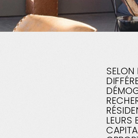
SELON 
DIFFÉR
DÉMOG
RECHE
RÉSIDE
LEURS 
CAPITA