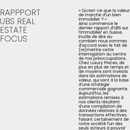
RAPPPORT
« Qu’est-ce que la valeur
de marché d’un bien
UBS
REAL
immobilier ? »
Ainsi commence le
ESTATE
dernier rapport d’UBS sur
l’immobilier en Suisse.
FOCUS
Inutile de dire au
combien nous sommes
d’accord avec le fait de
(re)mettre cette
interrogation au centre
de nos préoccupations.
Chez Luxury Places, de
plus en plus de temps et
de moyens sont investis
dans les estimations de
valeur, qui sont à la base
d’une stratégie
commerciale gagnante.
Aujourd’hui, les
estimations remises à
nos clients résultent
d’une compilation de
données relatives à des
transactions effectives,
faisant certainement de
notre société l’un des
seuls acteurs à pouvoir