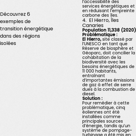
l’accessibilité des
services énergétiques et
en réduisant l’empreinte
Découvrez 6
carbone des îles.
4. El Hierro, Îles
exemples de
Canaries
transition énergétique
Population 11,338 (2020)
Problématique :
dans des régions
El Hierro
,
site classé par
isolées
l’UNESCO en tant que
Réserve de biosphère et
Géoparc, doit concilier la
cohabitation de la
biodiversité avec les
besoins énergétiques de
11 000 habitants,
entraînant
d’importantes émissions
de gaz à effet de serre
dues à la combustion de
diesel.
Solution :
Pour remédier à cette
problématique, cinq
éoliennes ont été
installées comme
principales sources
d’énergie, tandis qu’un
système de pompage-
turbinage a été mis en