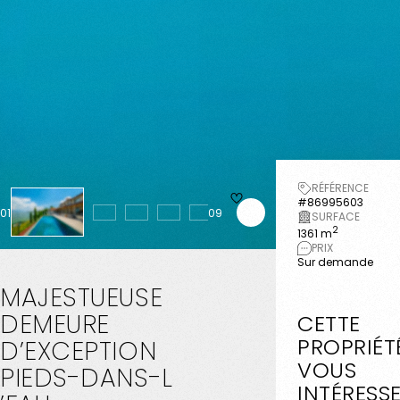
RÉFÉRENCE
#86995603
01
09
SURFACE
2
1361 m
PRIX
Sur demande
MAJESTUEUSE
DEMEURE
CETTE
PROPRIÉT
D’EXCEPTION
VOUS
PIEDS-DANS-L
INTÉRESS