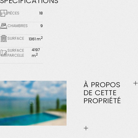
SPÉCIFICATIONS
PIÈCES
18
CHAMBRES
9
2
SURFACE
1361 m
4197
SURFACE
2
PARCELLE
m
À
PROPOS
DE
CETTE
PROPRIÉTÉ