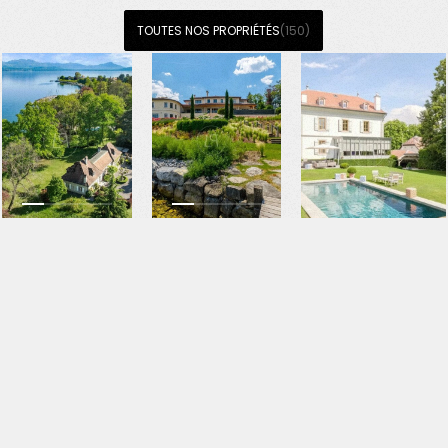
TOUTES NOS PROPRIÉTÉS
(150)
PRIX SUR DEMANDE
PRIX SUR DEMANDE
2
2
348 M2
1361 M2
7394 M
4197 M
PRIX SUR DEMANDE
4
4
9
10
2
815 M2
5830 M
Très belle
Majestueuse
8
8
propriété « pied
demeure
Élégante
dans l’eau » à
d’exception
propriété du XVIIIᵉ
fort potentiel ,
pieds-dans-l
siècle, grande
St Prex
’eau, Chens-
annexe,
sur-Léman
Saint-Prex
parc,Vandoeuvres
Chens-sur-
Vandoeuvres
Léman