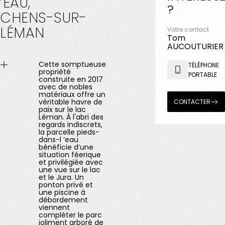
’EAU,
?
CHENS-SUR-
LÉMAN
Votre contact
Tom
AUCOUTURIER
Cette somptueuse
TÉLÉPHONE
propriété
PORTABLE
construite en 2017
avec de nobles
matériaux offre un
véritable havre de
CONTACTER
paix sur le lac
Léman. À l'abri des
regards indiscrets,
la parcelle pieds-
dans-l ‘eau
bénéficie d’une
situation féerique
et privilégiée avec
une vue sur le lac
et le Jura. Un
ponton privé et
une piscine à
débordement
viennent
compléter le parc
joliment arboré de