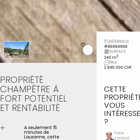
RÉFÉRENCE
#86994966
01
27
SURFACE
2
240 m
PRIX
2 695 000 CHF
PROPRIÉTÉ
CHAMPÊTRE
À
CETTE
PROPRIÉT
FORT
POTENTIEL
VOUS
ET
RENTABILITÉ
INTÉRESS
?
A seulement 15
minutes de
Votre
Lausanne, cette
contact