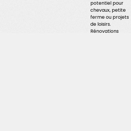
potentiel pour
chevaux, petite
ferme ou projets
de loisirs.
Rénovations
importantes
réalisées
récemment
avec excellente
performance
énergétique.
Pompe à chaleur,
chauffage au sol,
panneaux
photovoltaïques
et triple vitrage.
Couvert à
voitures de 45 m²
avec toiture