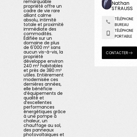
remarquable
Nathan
propriété offre un
STRAUSS
cadre de vie rare
alliant calme
TÉLÉPHONE
absolu, intimité
totale et proximité
BUREAU
immédiate des
TÉLÉPHONE
commodités.
PORTABLE
Édifiée sur un
domaine de plus
de 6'000 m² sans
aucun vis-à-vis, la
CONTACTER
propriété
développe environ
240 m² habitables
et près de 380 m²
utiles. Entièrement
modernisée ces
dernières années,
elle bénéficie
d’équipements de
qualité et
d’excellentes
performances
énergétiques grâce
à une pompe à
chaleur, un
chauffage au sol,
des panneaux
photovoltaïques et