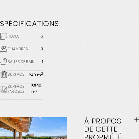
SPÉCIFICATIONS
PIÈCES
6
CHAMBRES
3
SALLES DE BAIN
1
2
SURFACE
240 m
5500
SURFACE
2
PARCELLE
m
À
PROPOS
DE
CETTE
PROPRIÉTÉ