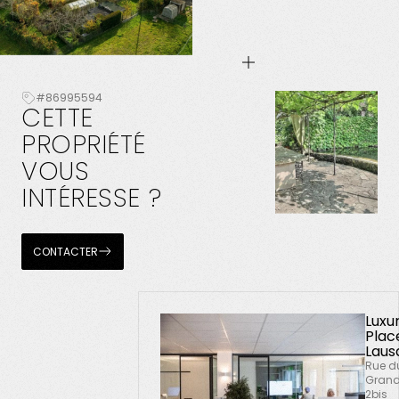
#86995594
CETTE
PROPRIÉTÉ
VOUS
INTÉRESSE
?
CONTACTER
Luxu
Plac
Laus
Rue d
Grand
2bis