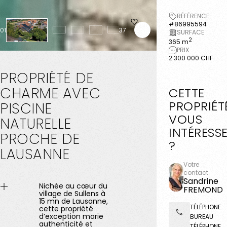
RÉFÉRENCE
#86995594
01
37
SURFACE
2
365 m
PRIX
2 300 000 CHF
PROPRIÉTÉ
DE
CHARME
AVEC
CETTE
PROPRIÉT
PISCINE
VOUS
NATURELLE
INTÉRESS
PROCHE
DE
?
LAUSANNE
Votre
contact
Sandrine
Nichée au cœur du
FREMOND
village de Sullens à
15 mn de Lausanne,
TÉLÉPHONE
cette propriété
d’exception marie
BUREAU
authenticité et
TÉLÉPHONE