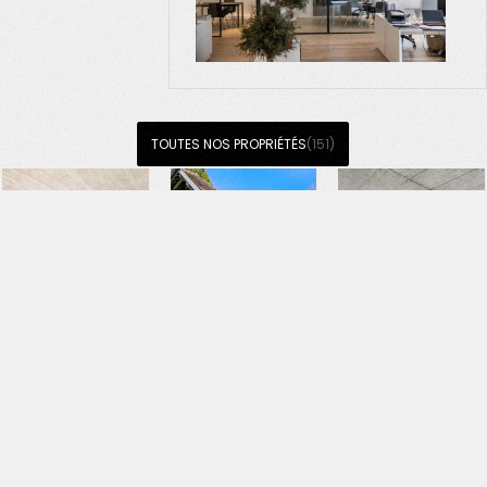
TOUTES NOS PROPRIÉTÉS
(151)
CHF
2 395 000
CHF
2 400 000
CHF
2 185 000
2
2
208 M2
4
3
220 M2
155 M2
1448 M
1500 M
Appartement à
4
2
4
2
Aran – Un art de
Une villa de
Charme et
vivre entre
caractère au
tranquillité
vignes,
cœur de Blonay
proche de Rolle
campagne et
Blonay-Saint-
Essertines-sur-