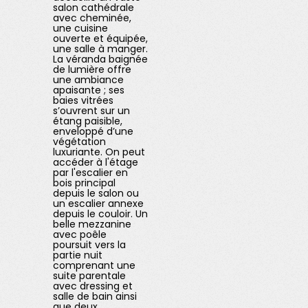
salon cathédrale
avec cheminée,
une cuisine
ouverte et équipée,
une salle à manger.
La véranda baignée
de lumière offre
une ambiance
apaisante ; ses
baies vitrées
s’ouvrent sur un
étang paisible,
enveloppé d’une
végétation
luxuriante. On peut
accéder à l'étage
par l'escalier en
bois principal
depuis le salon ou
un escalier annexe
depuis le couloir. Un
belle mezzanine
avec poêle
poursuit vers la
partie nuit
comprenant une
suite parentale
avec dressing et
salle de bain ainsi
que deux