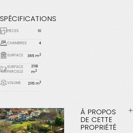
SPÉCIFICATIONS
PIÈCES
10
CHAMBRES
4
2
SURFACE
365 m
2118
SURFACE
2
PARCELLE
m
3
VOLUME
2115 m
À
PROPOS
DE
CETTE
PROPRIÉTÉ