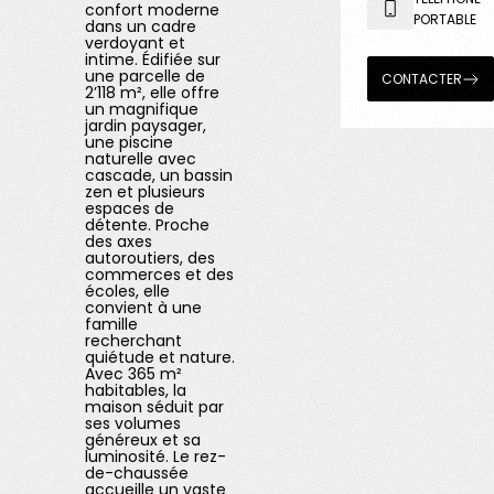
confort moderne
PORTABLE
dans un cadre
verdoyant et
intime. Édifiée sur
une parcelle de
CONTACTER
2’118 m², elle offre
un magnifique
jardin paysager,
une piscine
naturelle avec
cascade, un bassin
zen et plusieurs
espaces de
détente. Proche
des axes
autoroutiers, des
commerces et des
écoles, elle
convient à une
famille
recherchant
quiétude et nature.
Avec 365 m²
habitables, la
maison séduit par
ses volumes
généreux et sa
luminosité. Le rez-
de-chaussée
accueille un vaste