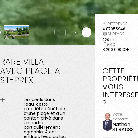
RÉFÉRENCE
#87055946
01
23
SURFACE
2
220 m
PRIX
8 200 000 CHF
RARE
VILLA
AVEC
PLAGE
À
CETTE
PROPRIÉT
ST-PREX
VOUS
INTÉRESS
Les pieds dans
?
l’eau, cette
propriété bénéficie
d’une plage et d’un
Votre
ponton privé dans
contact
un cadre
Nathan
particulièrement
STRAUSS
agréable. À cet
endroit, l’eau du lac