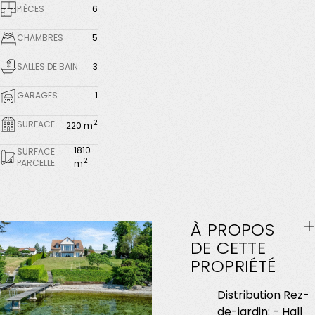
PIÈCES
6
CHAMBRES
5
SALLES DE BAIN
3
GARAGES
1
2
SURFACE
220 m
1810
SURFACE
2
PARCELLE
m
À
PROPOS
DE
CETTE
PROPRIÉTÉ
Distribution Rez-
de-jardin: - Hall