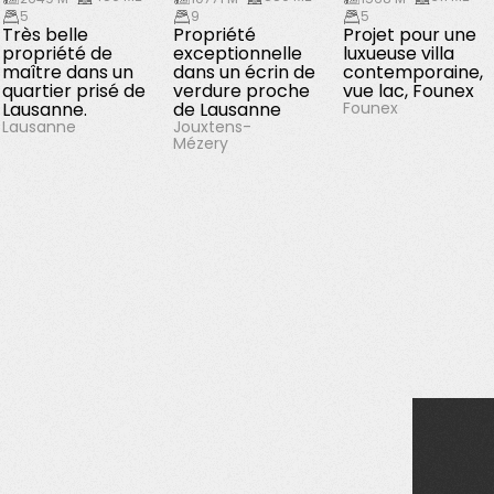
5
9
5
Très belle
Propriété
Projet pour une
propriété de
exceptionnelle
luxueuse villa
maître dans un
dans un écrin de
contemporaine,
quartier prisé de
verdure proche
vue lac, Founex
Lausanne.
de Lausanne
Founex
Jouxtens-
Lausanne
Mézery