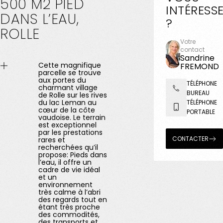
500
M2
PIED
INTÉRESS
DANS
L’EAU,
?
ROLLE
Votre
contact
Sandrine
Cette magnifique
FREMOND
parcelle se trouve
aux portes du
TÉLÉPHONE
charmant village
BUREAU
de Rolle sur les rives
du lac Leman au
TÉLÉPHONE
cœur de la côte
PORTABLE
vaudoise. Le terrain
est exceptionnel
par les prestations
CONTACTER
rares et
recherchées qu’il
propose: Pieds dans
l’eau, il offre un
cadre de vie idéal
et un
environnement
très calme à l’abri
des regards tout en
étant très proche
des commodités,
des transports et