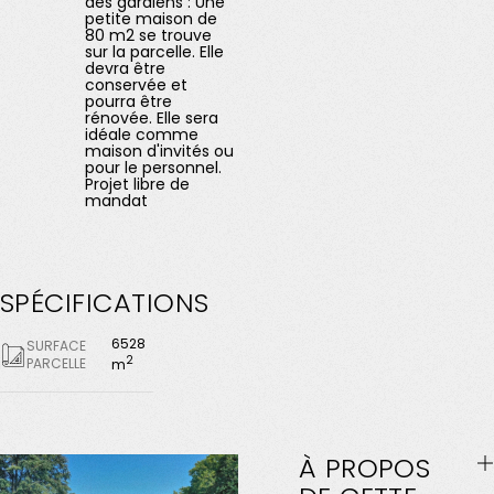
des gardiens : Une
petite maison de
80 m2 se trouve
sur la parcelle. Elle
devra être
conservée et
pourra être
rénovée. Elle sera
idéale comme
maison d'invités ou
pour le personnel.
Projet libre de
mandat
SPÉCIFICATIONS
6528
SURFACE
2
PARCELLE
m
À
PROPOS