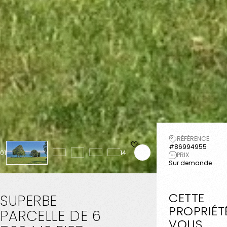
RÉFÉRENCE
#86994955
01
14
PRIX
Sur demande
CETTE
SUPERBE
PROPRIÉT
PARCELLE
DE
6
VOUS