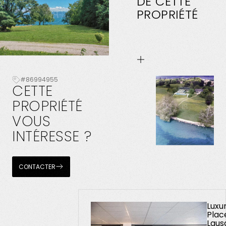
DE
CETTE
PROPRIÉTÉ
#86994955
CETTE
PROPRIÉTÉ
VOUS
INTÉRESSE
?
CONTACTER
Luxu
Plac
Laus