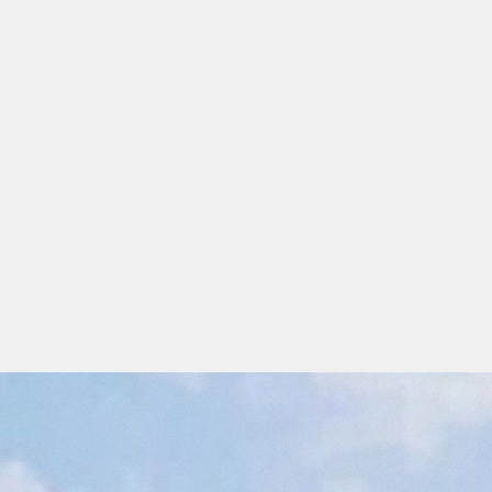
S
(0)
FERMER
ORIS
avez aucun
pour le
t