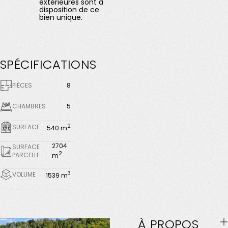
extérieures sont à
disposition de ce
bien unique.
SPÉCIFICATIONS
PIÈCES
8
CHAMBRES
5
2
SURFACE
540 m
2704
SURFACE
2
PARCELLE
m
3
VOLUME
1539 m
À
PROPOS