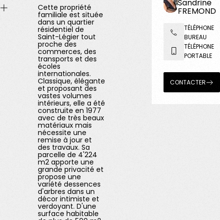
Sandrine
Cette propriété
FREMOND
familiale est située
dans un quartier
TÉLÉPHONE
résidentiel de
Saint-Légier tout
BUREAU
proche des
TÉLÉPHONE
commerces, des
PORTABLE
transports et des
écoles
internationales.
Classique, élégante
CONTACTER
et proposant des
vastes volumes
intérieurs, elle a été
construite en 1977
avec de très beaux
matériaux mais
nécessite une
remise à jour et
des travaux. Sa
parcelle de 4'224
m2 apporte une
grande privacité et
propose une
variété dessences
d'arbres dans un
décor intimiste et
verdoyant. D'une
surface habitable