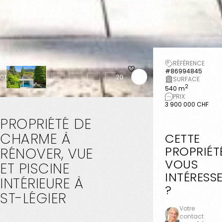
RÉFÉRENCE
#86994845
01
20
SURFACE
2
540 m
PRIX
3 900 000 CHF
PROPRIÉTÉ
DE
CHARME
À
CETTE
PROPRIÉT
RÉNOVER,
VUE
VOUS
ET
PISCINE
INTÉRESS
INTÉRIEURE
À
?
ST-LÉGIER
Votre
contact