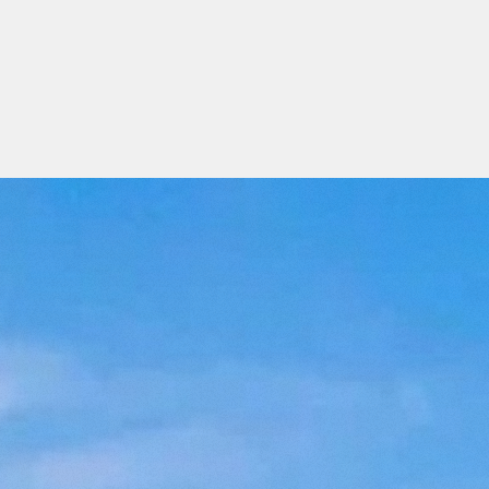
S
(0)
FERMER
ORIS
avez aucun
pour le
t