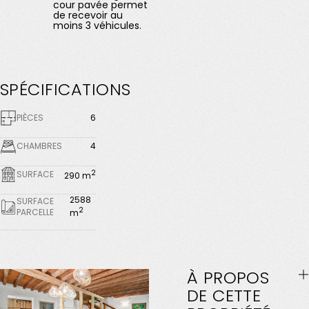
cour pavée permet
de recevoir au
moins 3 véhicules.
SPÉCIFICATIONS
PIÈCES
6
CHAMBRES
4
2
SURFACE
290 m
2588
SURFACE
2
PARCELLE
m
À
PROPOS
DE
CETTE