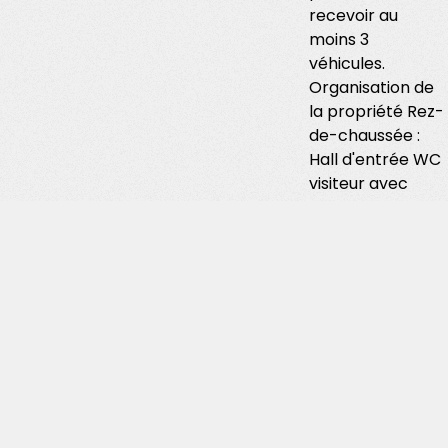
recevoir au
moins 3
véhicules.
Organisation de
la propriété Rez-
de-chaussée :
Hall d'entrée WC
visiteur avec
douche Grande
pièce de vie avec
cheminée et
ouverte sur
l'extérieur Cuisine
semi-
professionnelle
Pièce technique
1er étage :
Spacieux palier
Chambre