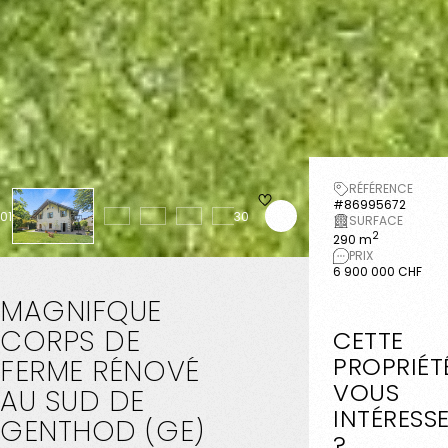
RÉFÉRENCE
#86995672
01
30
SURFACE
2
290 m
PRIX
6 900 000 CHF
MAGNIFQUE
CORPS
DE
CETTE
PROPRIÉT
FERME
RÉNOVÉ
VOUS
AU
SUD
DE
INTÉRESS
GENTHOD
(GE)
?