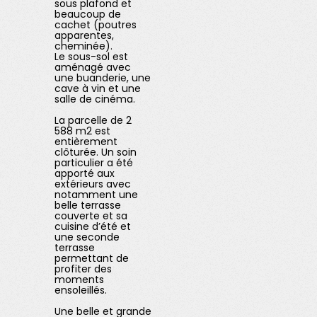
sous plafond et
beaucoup de
cachet (poutres
apparentes,
cheminée).
Le sous-sol est
aménagé avec
une buanderie, une
cave à vin et une
salle de cinéma.
La parcelle de 2
588 m2 est
entièrement
clôturée. Un soin
particulier a été
apporté aux
extérieurs avec
notamment une
belle terrasse
couverte et sa
cuisine d’été et
une seconde
terrasse
permettant de
profiter des
moments
ensoleillés.
Une belle et grande