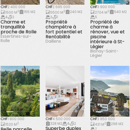
CHF
2 400 000
CHF
2 695 000
CHF
3 900 000
2
2
2
155 M2
240 M2
540 M2
1500 M
5500 M
2704 M
4
2
3
1
5
Charme et
Propriété
Propriété de
tranquillité
champêtre à
charme à
proche de Rolle
fort potentiel et
rénover, vue et
Essertines-sur-
Rentabilité
piscine
Rolle
intérieure à St-
Daillens
Légier
Blonay-Saint-
Légier
CHF
1 800 000
CHF
4 500 000
CHF
3 850 000
2
328 M2
4
2
2
298 M2
1520 M
431 M
Superbe duplex
Belle parcelle
7