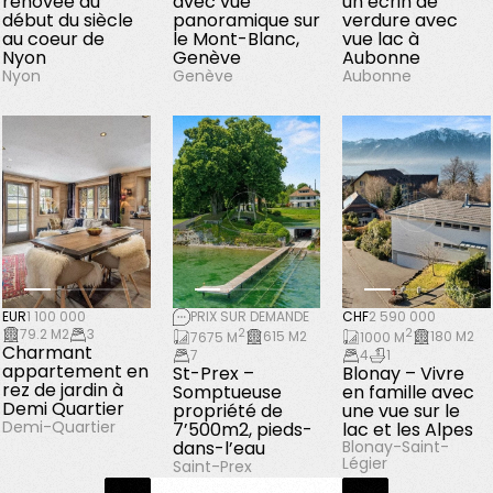
rénovée du
avec vue
un écrin de
début du siècle
panoramique sur
verdure avec
au coeur de
le Mont-Blanc,
vue lac à
Nyon
Genève
Aubonne
Nyon
Genève
Aubonne
EUR
1 100 000
PRIX SUR DEMANDE
CHF
2 590 000
79.2 M2
3
2
2
615 M2
180 M2
7675 M
1000 M
Charmant
7
4
1
appartement en
St-Prex –
Blonay – Vivre
rez de jardin à
Somptueuse
en famille avec
Demi Quartier
propriété de
une vue sur le
Demi-Quartier
7’500m2, pieds-
lac et les Alpes
dans-l’eau
Blonay-Saint-
Légier
Saint-Prex