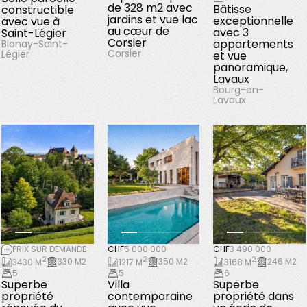
de 328 m2 avec
Bâtisse
constructible
jardins et vue lac
exceptionnelle
avec vue à
au cœur de
avec 3
Saint-Légier
Corsier
appartements
Blonay-Saint-
Corsier
Légier
et vue
panoramique,
Lavaux
Bourg-en-
Lavaux
PRIX SUR DEMANDE
CHF
5 000 000
CHF
3 490 000
2
2
2
330 M2
350 M2
246 M2
3430 M
1217 M
3168 M
5
5
6
Superbe
Villa
Superbe
propriété
contemporaine
propriété dans